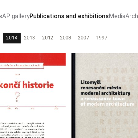
s
AP gallery
Publications and exhibitions
Media
Arch
2014
2013
2012
2008
2007
1997