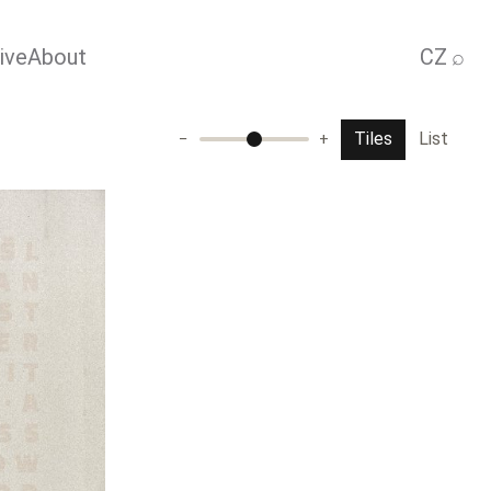
ive
About
CZ
⌕
Tiles
List
−
+