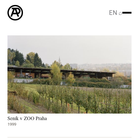
EN
⌕
Seník v ZOO Praha
1999