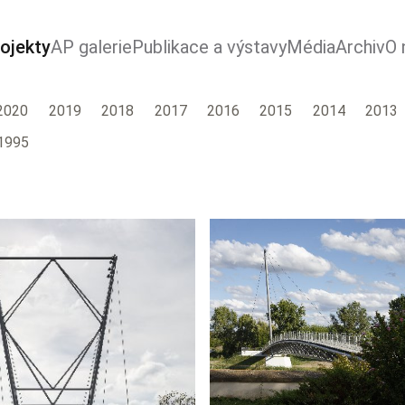
ojekty
AP galerie
Publikace a výstavy
Média
Archiv
O 
2020
2019
2018
2017
2016
2015
2014
2013
1995