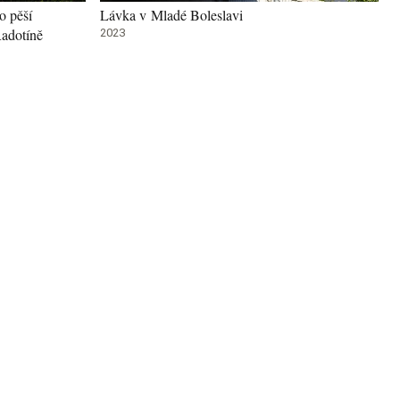
o pěší
Lávka v Mladé Boleslavi
Radotíně
2023