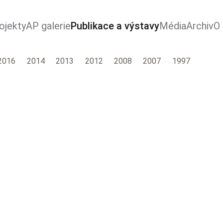
ojekty
AP galerie
Publikace a výstavy
Média
Archiv
O
2016
2014
2013
2012
2008
2007
1997