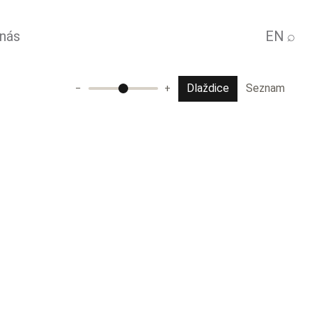
 nás
EN
⌕
Dlaždice
Seznam
−
+