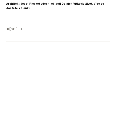
Architekt Josef Pleskot vdechl oblasti Dolních Vítkovic
život. Více se
dočtete v článku.
SDÍLET