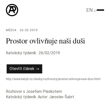
EN
⌕
MÉDIA · 26.02.2019
Prostor ovlivňuje naši duši
Katolický týdeník · 26/02/2019
Otevřít článek →
http://www.katyd.cz/clanky/rozhovory/prostor-ovlivnuje-nasi-dusi.html
Rozhovor s Josefem Pleskotem.
Katolický týdeník.
Autor: Jaroslav Šubrt