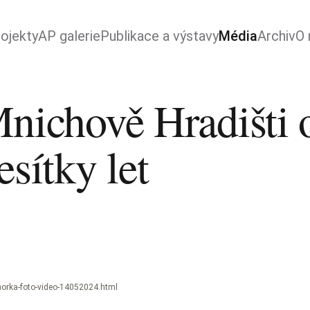
ojekty
AP galerie
Publikace a výstavy
Média
Archiv
O 
nichově Hradišti o
esítky let
-horka-foto-video-14052024.html