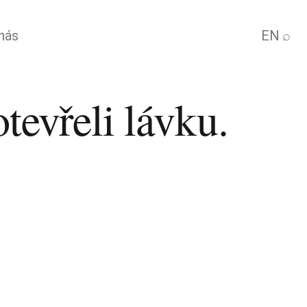
nás
EN
⌕
tevřeli lávku.