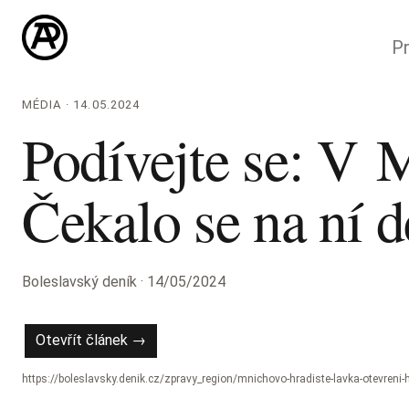
Pr
MÉDIA · 14.05.2024
Podívejte se: V M
Čekalo se na ní d
Boleslavský deník · 14/05/2024
Otevřít článek →
https://boleslavsky.denik.cz/zpravy_region/mnichovo-hradiste-lavka-otevreni