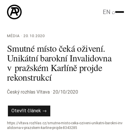
EN
⌕
MÉDIA · 20.10.2020
Smutné místo čeká oživení.
Unikátní barokní Invalidovna
v pražském Karlíně projde
rekonstrukcí
Český rozhlas Vltava · 20/10/2020
Otevřít článek →
https://vltava.rozhlas.cz/smutne-misto-ceka-oziveni-unikatni-barokni-inv
alidovna-v-prazskem-karline-projde-8343285