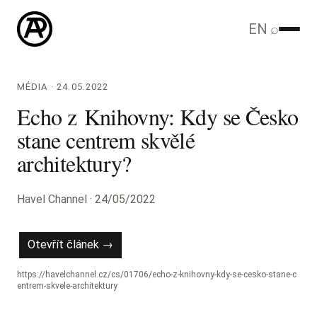
EN
⌕
MÉDIA · 24.05.2022
Echo z Knihovny: Kdy se Česko
stane centrem skvělé
architektury?
Havel Channel · 24/05/2022
Otevřít článek →
https://havelchannel.cz/cs/01706/echo-z-knihovny-kdy-se-cesko-stane-c
entrem-skvele-architektury