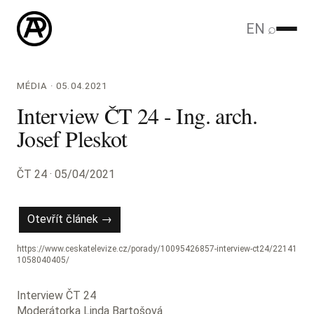
EN
⌕
MÉDIA · 05.04.2021
Interview ČT 24 - Ing. arch.
Josef Pleskot
ČT 24 · 05/04/2021
Otevřít článek →
https://www.ceskatelevize.cz/porady/10095426857-interview-ct24/22141
1058040405/
Interview ČT 24
Moderátorka Linda Bartošová