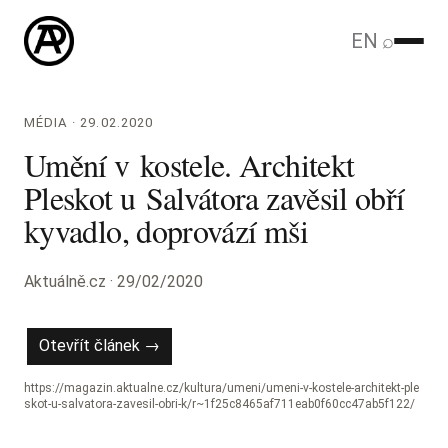
EN
⌕
MÉDIA · 29.02.2020
Umění v kostele. Architekt
Pleskot u Salvátora zavěsil obří
kyvadlo, doprovází mši
Aktuálně.cz · 29/02/2020
Otevřít článek →
https://magazin.aktualne.cz/kultura/umeni/umeni-v-kostele-architekt-ple
skot-u-salvatora-zavesil-obri-k/r~1f25c8465af711eab0f60cc47ab5f122/