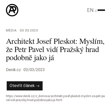
EN
⌕
MÉDIA · 03.03.2023
Architekt Josef Pleskot: Myslím,
že Petr Pavel vidí Pražský hrad
podobně jako já
Deník.cz · 03/03/2023
Otevřít článek →
https://www.denik.cz/z_domova/architekt-josef-pleskot-myslim-ze-petr-pa
vel-vidi-prazsky-hrad-podobne-jako-ja.html