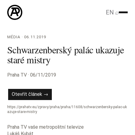
EN
⌕
MÉDIA · 06.11.2019
Schwarzenberský palác ukazuje
staré mistry
Praha TV · 06/11/2019
Otevřít článek →
https://prahatv.eu/zpravy/praha/praha/11608/schwarzenbersky-palac-uk
azuje-stare-mistry
Praha TV vaše metropolitní televize
Lukáš Kubát