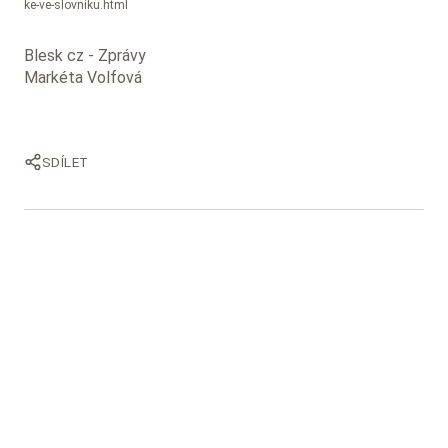
ke-ve-slovniku.html
Blesk cz - Zprávy
Markéta Volfová
SDÍLET