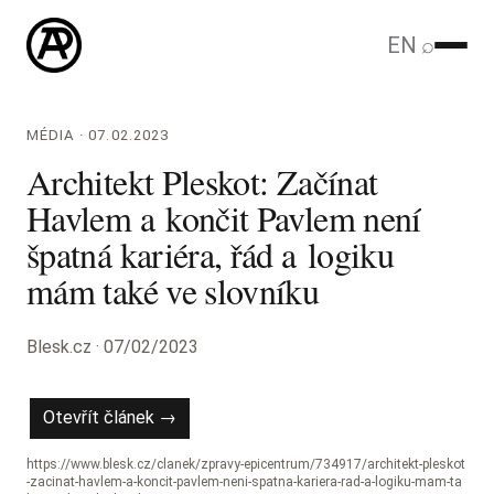
EN
⌕
MÉDIA · 07.02.2023
Architekt Pleskot: Začínat
Havlem a končit Pavlem není
špatná kariéra, řád a logiku
mám také ve slovníku
Blesk.cz · 07/02/2023
Otevřít článek →
https://www.blesk.cz/clanek/zpravy-epicentrum/734917/architekt-pleskot
-zacinat-havlem-a-koncit-pavlem-neni-spatna-kariera-rad-a-logiku-mam-ta