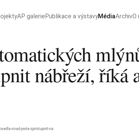
ojekty
AP galerie
Publikace a výstavy
Média
Archiv
O 
tomatických mlýnů
pnit nábřeží, říká 
edla-snad-jeste-zpristupnit-na