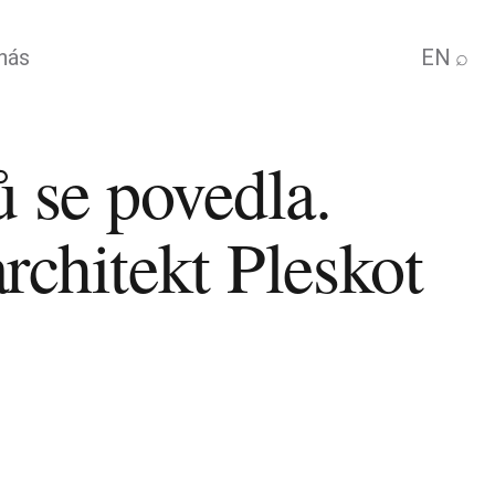
nás
EN
⌕
 se povedla.
architekt Pleskot