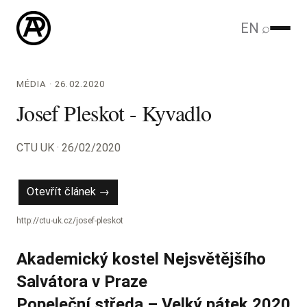
EN
⌕
MÉDIA · 26.02.2020
Josef Pleskot - Kyvadlo
CTU UK · 26/02/2020
Otevřít článek →
http://ctu-uk.cz/josef-pleskot
Akademický kostel Nejsvětějšího
Salvátora v Praze
Popeleční středa – Velký pátek 2020