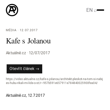
EN
⌕
MÉDIA · 12.07.2017
Kafe s Jolanou
Aktuálně.cz · 12/07/2017
Otevřít článek →
https://video.aktualne.cz/kafe-s-jolanou/architekt-pleskot-na-tom-si-nabij
es-hubu-rikali-mi-lide-o-st/r~957b591e657911e784840025900fea04/
Aktuálně.cz, 12.7.2017