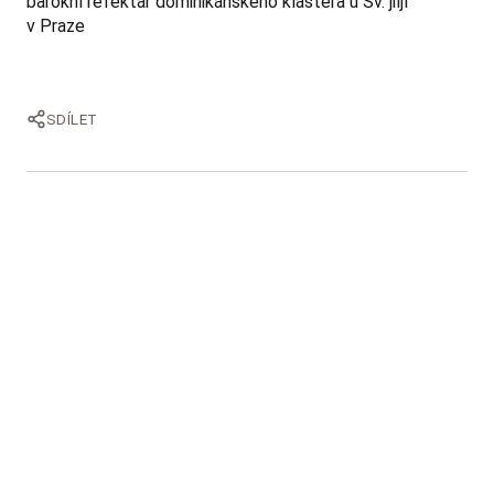
barokní refektář dominikánského kláštera u Sv. jiljí
v Praze
SDÍLET