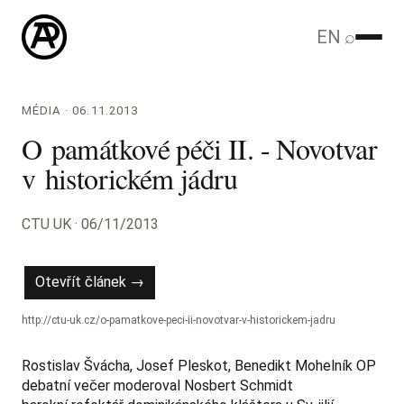
EN
⌕
MÉDIA · 06.11.2013
O památkové péči II. - Novotvar
v historickém jádru
CTU UK · 06/11/2013
Otevřít článek →
http://ctu-uk.cz/o-pamatkove-peci-ii-novotvar-v-historickem-jadru
Rostislav Švácha, Josef Pleskot, Benedikt Mohelník OP
debatní večer moderoval Nosbert Schmidt