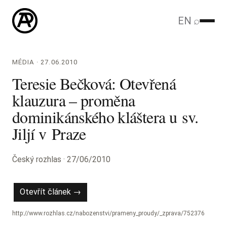
EN
⌕
MÉDIA · 27.06.2010
Teresie Bečková: Otevřená
klauzura – proměna
dominikánského kláštera u sv.
Jiljí v Praze
Český rozhlas · 27/06/2010
Otevřít článek →
http://www.rozhlas.cz/nabozenstvi/prameny_proudy/_zprava/752376