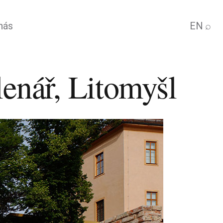
nás
EN
⌕
lenář, Litomyšl