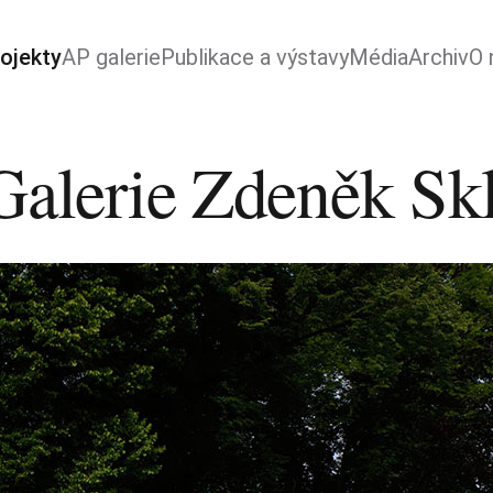
ojekty
AP galerie
Publikace a výstavy
Média
Archiv
O 
 Galerie Zdeněk Sk