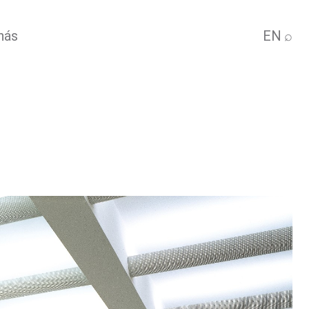
nás
EN
⌕