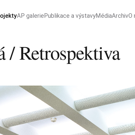
ojekty
AP galerie
Publikace a výstavy
Média
Archiv
O 
 / Retrospektiva