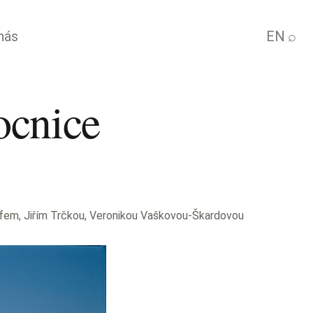
nás
EN
⌕
cnice
em, Jiřím Trčkou, Veronikou Vaškovou-Škardovou