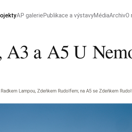
ojekty
AP galerie
Publikace a výstavy
Média
Archiv
O 
, A3 a A5 U Nemo
, Radkem Lampou, Zdeňkem Rudolfem; na A5 se Zdeňkem Rudolf