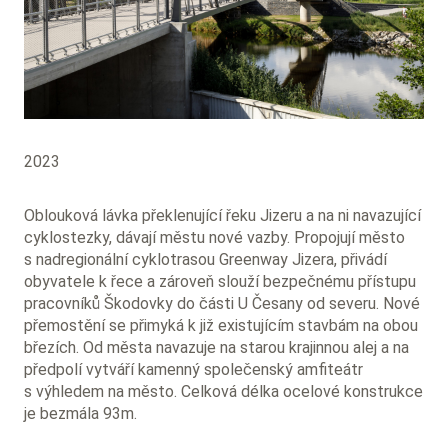
2023
Oblouková lávka překlenující řeku Jizeru a na ni navazující
cyklostezky, dávají městu nové vazby. Propojují město
s nadregionální cyklotrasou Greenway Jizera, přivádí
obyvatele k řece a zároveň slouží bezpečnému přístupu
pracovníků Škodovky do části U Česany od severu. Nové
přemostění se přimyká k již existujícím stavbám na obou
březích. Od města navazuje na starou krajinnou alej a na
předpolí vytváří kamenný společenský amfiteátr
s výhledem na město. Celková délka ocelové konstrukce
je bezmála 93m.