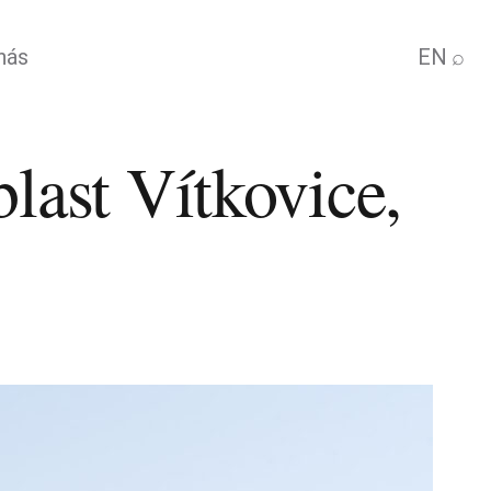
nás
EN
⌕
last Vítkovice,