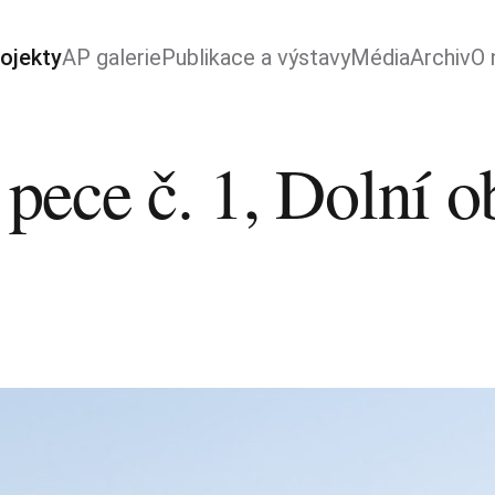
ojekty
AP galerie
Publikace a výstavy
Média
Archiv
O 
ece č. 1, Dolní ob