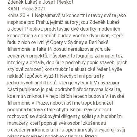
Zdeněk Lukeš a Josef Pleskot
KANT Praha 2021
Kniha 20 + 1 Nejzajímavější koncertní stavby světa jako
inspirace pro Prahu, jejímiž autory jsou Zdeněk Lukeš
a Josef Pleskot, představuje dvě desítky moderních
koncertních a operních budov, včetně dvou ikon, které
řadu z nich ovlivnily: Opery v Sydney a Berlínské
filharmonie, a také tří dosud nerealizovaných, ale
ceněných projektů. Působivé fotografie, zahrnující též
interiéry a detaily, doplňuje podrobný popis staveb, jejich
stylové zařazení, konstrukční a akustické řešení, výše
nákladů i způsob využití. Nechybí ani portréty
jednotlivých architektů, kteří je vytvořili. V navazující
části publikace je pak podrobně představena lokalita,
kde má vzniknout v nejbližších letech budova Vltavské
filharmonie v Praze, neboť naší metropoli bohužel
podobná budova stále chybí. Knihu uzavírá deset
rozhovorů se špičkovými dirigenty, sólisty a hudebními
manažery, kteří popisují své osobní zkušenosti
s uvedenými koncertními a operními sály a vyjadřují svůj
názor na realizaci podobné stavby v Praze.