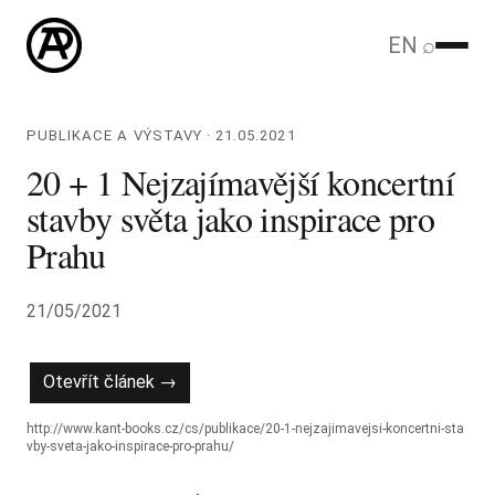
EN
⌕
PUBLIKACE A VÝSTAVY · 21.05.2021
20 + 1 Nejzajímavější koncertní
stavby světa jako inspirace pro
Prahu
21/05/2021
Otevřít článek →
http://www.kant-books.cz/cs/publikace/20-1-nejzajimavejsi-koncertni-sta
vby-sveta-jako-inspirace-pro-prahu/