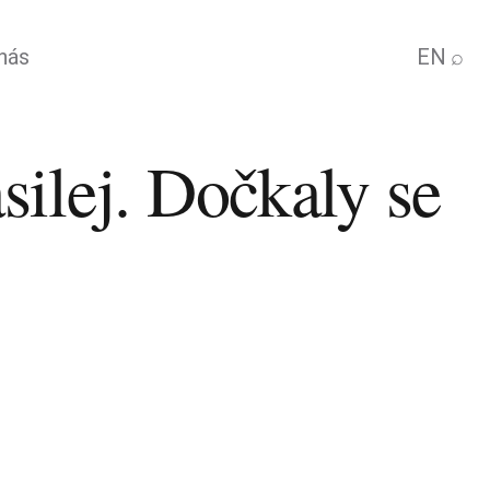
nás
EN
⌕
ilej. Dočkaly se