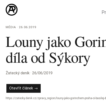
Pr
MÉDIA · 26.06.2019
Louny jako Gorin
díla od Sýkory
Žatecký deník · 26/06/2019
Otevřít článek →
https://zatecky.denik.cz/zpravy_region/louny-jako-gorinchem-praha-ci-basilej-