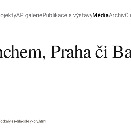
ojekty
AP galerie
Publikace a výstavy
Média
Archiv
O 
chem, Praha či Bas
dockaly-se-dila-od-sykory.html