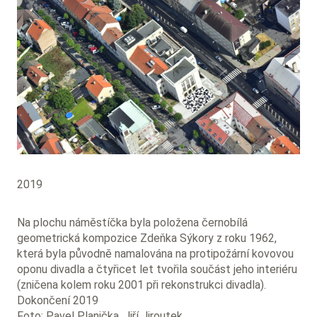
2019
Na plochu náměstíčka byla položena černobílá
geometrická kompozice Zdeňka Sýkory z roku 1962,
která byla původně namalována na protipožární kovovou
oponu divadla a čtyřicet let tvořila součást jeho interiéru
(zničena kolem roku 2001 při rekonstrukci divadla).
Dokončení 2019
Foto: Pavel Planička, Jiří Jiroutek